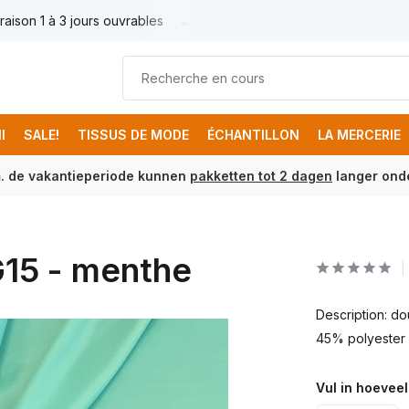
raison 1 à 3 jours ouvrables
Livraison France € 17.95
Livr
I
SALE!
TISSUS DE MODE
ÉCHANTILLON
LA MERCERIE
m. de vakantieperiode kunnen
pakketten tot 2 dagen
langer onde
G15 - menthe
Description: do
45% polyester 
Vul in hoeveel