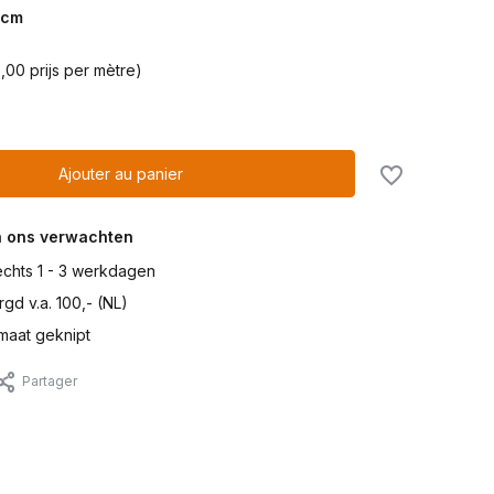
cm
,00 prijs per mètre)
Ajouter au panier
n ons verwachten
lechts 1 - 3 werkdagen
gd v.a. 100,- (NL)
maat geknipt
Partager