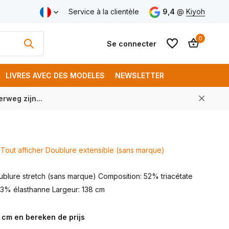
aison gratuite à partir de € 250 (FR)
Service à la clientèle
9,4
@
Kiyoh
0
Se connecter
LIVRES AVEC DES MODELES
NEWSLETTER
rweg zijn...
S'inscrire
S'inscrire
Tout afficher Doublure extensible (sans marque)
ublure stretch (sans marque) Composition: 52% triacétate
3% élasthanne Largeur: 138 cm
 cm en bereken de prijs