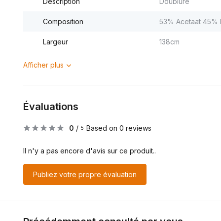
Description
Doublure
Composition
53% Acetaat 45% P
Largeur
138cm
Afficher plus
Évaluations
0
/
Based on 0 reviews
5
Il n'y a pas encore d'avis sur ce produit..
Publiez votre propre évaluation