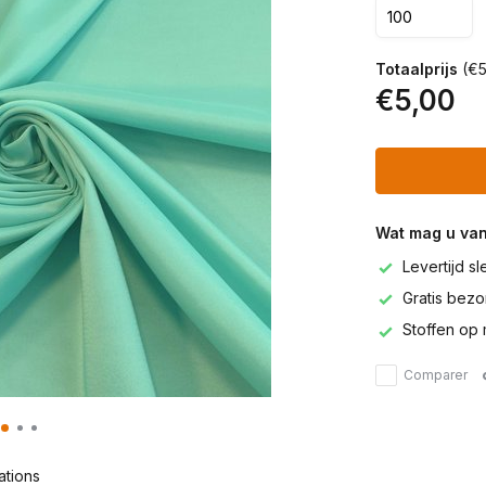
Totaalprijs
(€5
€5,00
Wat mag u va
Levertijd s
Gratis bezor
Stoffen op 
Comparer
ations