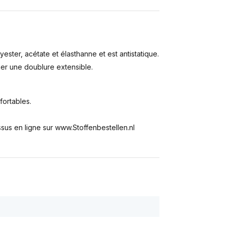
ster, acétate et élasthanne et est antistatique.
iser une doublure extensible.
fortables.
us en ligne sur www.Stoffenbestellen.nl