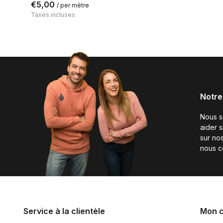
€5,00
/ per mètre
Taxes incluses
Notre
Nous 
aider 
sur nos
nous c
Service à la clientèle
Mon 