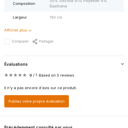
55% Viscose 41% Polyester 4%
Composition
Élasthane
Largeur
150 cm
Afficher plus
Comparer
Partager
Évaluations
0
/
Based on 0 reviews
5
Il n'y a pas encore d'avis sur ce produit..
Publiez votre propre évaluation
Précédemment consulté par vous