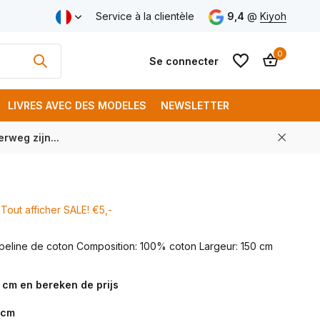
aison gratuite à partir de € 250 (FR)
Service à la clientèle
9,4
@
Kiyoh
0
Se connecter
LIVRES AVEC DES MODELES
NEWSLETTER
rweg zijn...
S'inscrire
S'inscrire
Tout afficher SALE! €5,-
opeline de coton Composition: 100% coton Largeur: 150 cm
 cm en bereken de prijs
cm