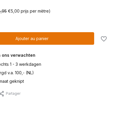
,95
€5,00 prijs per mètre)
Ajouter au panier
n ons verwachten
lechts 1 - 3 werkdagen
gd v.a. 100,- (NL)
maat geknipt
Partager