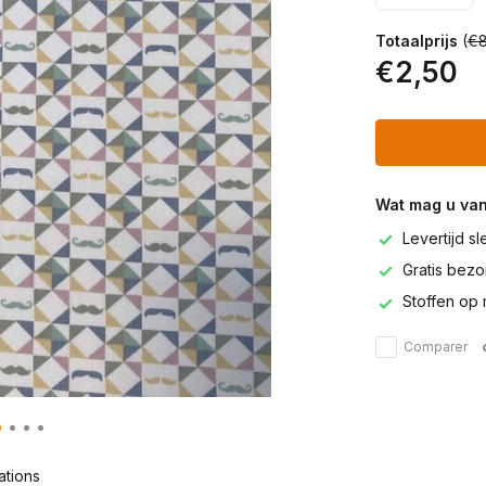
Totaalprijs
(
€8
€2,50
Wat mag u va
Levertijd s
Gratis bezor
Stoffen op 
Comparer
ations