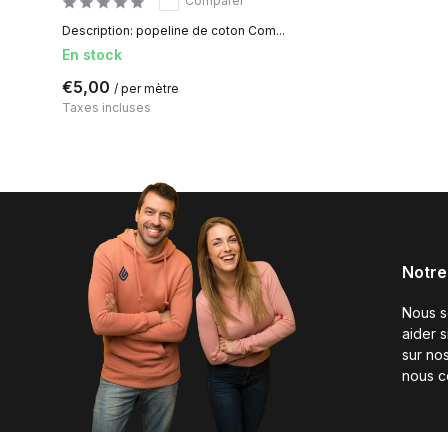
Comparer
Description: popeline de coton Com...
En stock
€5,00
/ per mètre
Taxes incluses
Notre
Nous 
aider 
sur nos
nous c