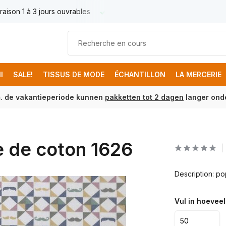
raison 1 à 3 jours ouvrables
Livraison France € 17.95
Livr
I
SALE!
TISSUS DE MODE
ÉCHANTILLON
LA MERCERIE
m. de vakantieperiode kunnen
pakketten tot 2 dagen
langer onde
e de coton 1626
Description: p
Vul in hoeveel