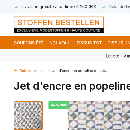
17.95
Livraison gratuite à partir de € 250 (FR)
Délai de liv
COUPONS ÉTÉ
NOUVEAU!
TISSUS TST
TISSUS UN
Let op:
i.v.
Retour
Accueil
Jet d'encre en popeline de cot...
Jet d'encre en popelin
44% sale