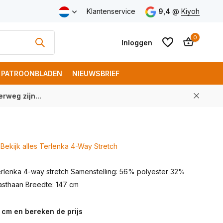
v.a. € 100 (NL)
Klantenservice
9,4
@
Kiyoh
0
Inloggen
PATROONBLADEN
NIEUWSBRIEF
rweg zijn...
Account aanmaken
Account aanmaken
Bekijk alles Terlenka 4-Way Stretch
terlenka 4-way stretch Samenstelling: 56% polyester 32%
asthaan Breedte: 147 cm
 cm en bereken de prijs