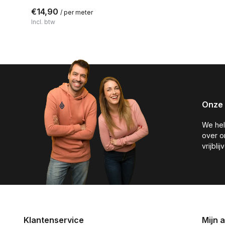
€14,90
/ per meter
Incl. btw
Onze 
We hel
over o
vrijbli
Klantenservice
Mijn 