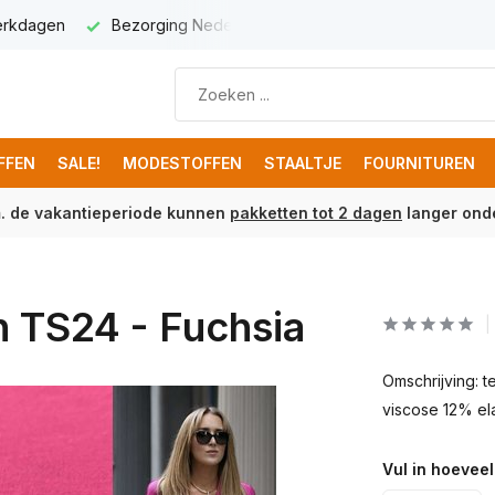
werkdagen
Bezorging Nederland € 5,95
Gratis verzenden 
FFEN
SALE!
MODESTOFFEN
STAALTJE
FOURNITUREN
m. de vakantieperiode kunnen
pakketten tot 2 dagen
langer onde
h TS24 - Fuchsia
Omschrijving: 
viscose 12% el
Vul in hoeveel