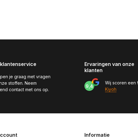
klantenservice
Ervaringen van onze
klanten
pen je graag met vragen
Wij scoren een
nze stoffen. Neem
9,4
Kiyoh
jvend contact met ons op.
account
Informatie