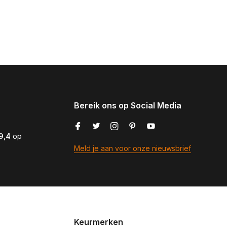
Bereik ons op Social Media
9,4
op
Meld je aan voor onze nieuwsbrief
Keurmerken