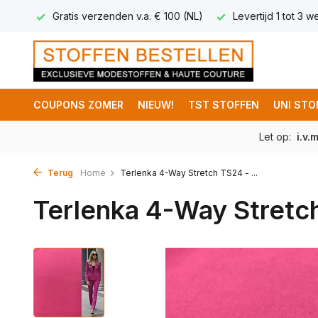
 5,95
Gratis verzenden v.a. € 100 (NL)
Levertijd 1 tot 3 
COUPONS ZOMER
NIEUW!
TST STOFFEN
UNI STO
Let op:
i.v.
Terug
Home
Terlenka 4-Way Stretch TS24 - ...
Terlenka 4-Way Stretc