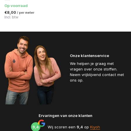
Op voorraad
€8,00
/ per meter
Incl. btw
Onze klantenservice
We helpen je graag met
vragen over onze stoffen.
Neem vrijblijvend contact met
ons op.
Ervaringen van onze klanten
9,4
Wij scoren een
9,4
op
Kiyoh