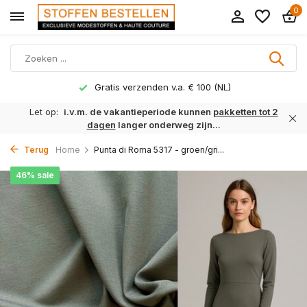
0
Gratis verzenden v.a. € 100 (NL)
Let op:
i.v.m. de vakantieperiode kunnen
pakketten tot 2
dagen
langer onderweg zijn...
Terug
Home
Punta di Roma 5317 - groen/gri...
46% sale