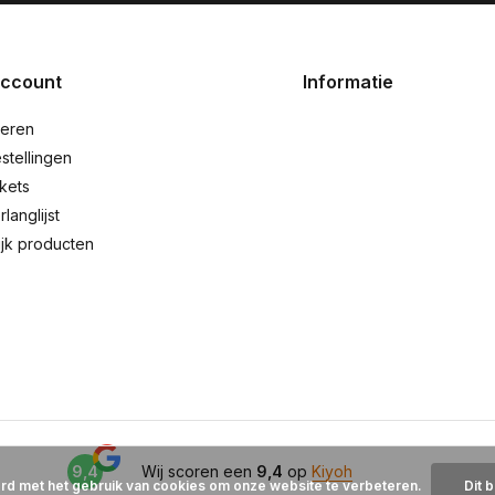
account
Informatie
reren
stellingen
ckets
rlanglijst
ijk producten
9,4
Wij scoren een
9,4
op
Kiyoh
ord met het gebruik van cookies om onze website te verbeteren.
Dit 