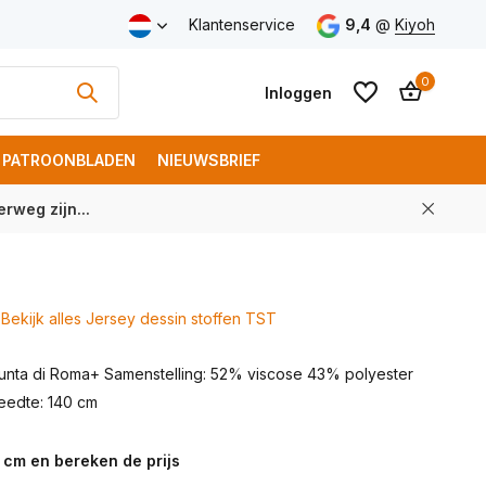
v.a. € 100 (NL)
Klantenservice
9,4
@
Kiyoh
0
Inloggen
PATROONBLADEN
NIEUWSBRIEF
rweg zijn...
Account aanmaken
Account aanmaken
Bekijk alles Jersey dessin stoffen TST
Punta di Roma+ Samenstelling: 52% viscose 43% polyester
eedte: 140 cm
 cm en bereken de prijs