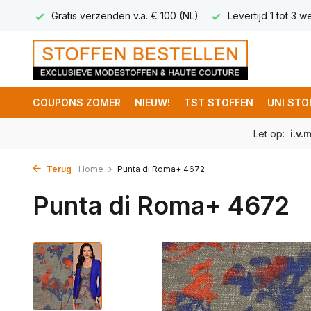
 5,95
Gratis verzenden v.a. € 100 (NL)
Levertijd 1 tot 3 
COUPONS ZOMER
NIEUW!
TST STOFFEN
UNI STO
Let op:
i.v.
Terug
Home
Punta di Roma+ 4672
Punta di Roma+ 4672