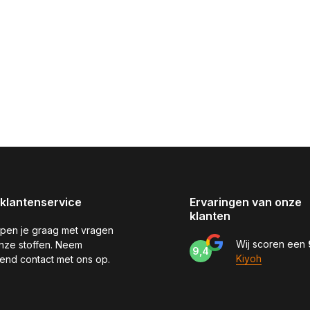
klantenservice
Ervaringen van onze
klanten
pen je graag met vragen
Wij scoren een
nze stoffen. Neem
9,4
Kiyoh
jvend contact met ons op.