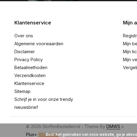
Klantenservice
Mijn 
Over ons
Regist
Algemene voorwaarden
Mijn be
Disclaimer
Mijn ti
Privacy Policy
Mijn ve
Betaalmethoden
Vergel
Verzendkosten
Klantenservice
Sitemap
Schrijf je in voor onze trendy
nieuwsbrief
© 2026 StoffenBestellen.nl - Theme By
DMWS
x
Plus+
RSS-feed
Door het gebruiken van onze website, ga je akko