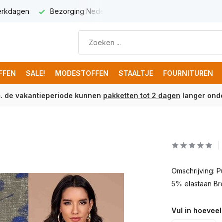
werkdagen
Bezorging Nederland € 5,95
Gratis verzenden 
FFEN
SALE!
MODESTOFFEN
STAALTJE
FOURNITUREN
m. de vakantieperiode kunnen
pakketten tot 2 dagen
langer onde
Omschrijving: 
5% elastaan Br
Vul in hoeveel