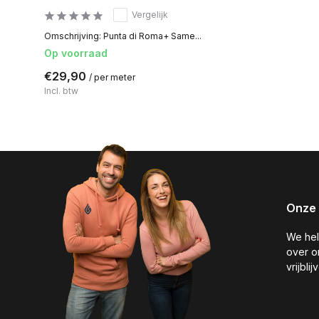
Vergelijk
Omschrijving: Punta di Roma+ Same...
Op voorraad
€29,90
/ per meter
Incl. btw
Onze 
We hel
over o
vrijbli