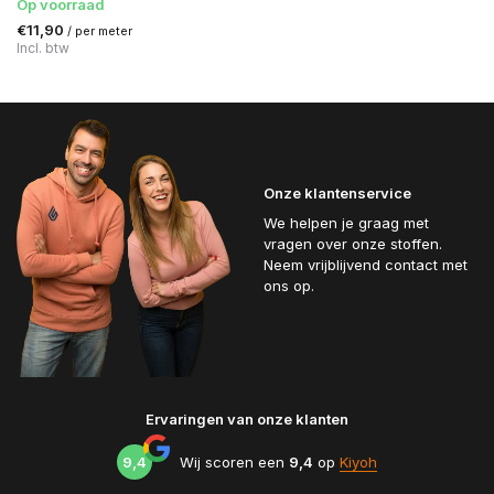
Op voorraad
€11,90
/ per meter
Incl. btw
Onze klantenservice
We helpen je graag met
vragen over onze stoffen.
Neem vrijblijvend contact met
ons op.
Ervaringen van onze klanten
9,4
Wij scoren een
9,4
op
Kiyoh