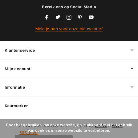
Bereik ons op Social Media
Meld je aan voor onze nieuwsbrief
Klantenservice
Mijn account
Informatie
Keurmerken
Door het gebruiken van onze website, ga je akkoord met het gebruik
© 2026 StoffenBestellen.nl - Theme By
DMWS
x
Plus+
van cookies om onze website te verbeteren.
RSS-feed