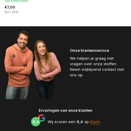
Op voorraad
€7,00
Incl. btw
Onze klantenservice
We helpen je graag met
vragen over onze stoffen.
Neem vrijblijvend contact met
ons op.
Ervaringen van onze klanten
9,4
Wij scoren een
9,4
op
Kiyoh