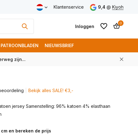
v.a. € 100 (NL)
Klantenservice
9,4
@
Kiyoh
0
Inloggen
PATROONBLADEN
NIEUWSBRIEF
rweg zijn...
Account aanmaken
Account aanmaken
beoordeling
Bekijk alles SALE! €3,-
katoen jersey Samenstelling: 96% katoen 4% elasthaan
m
 cm en bereken de prijs