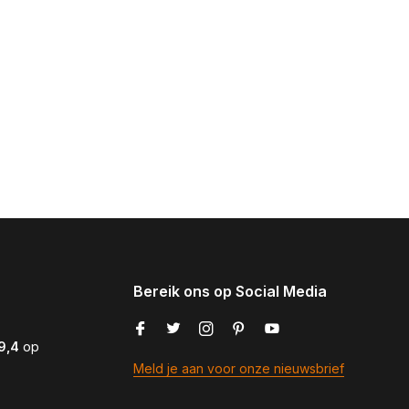
Bereik ons op Social Media
9,4
op
Meld je aan voor onze nieuwsbrief