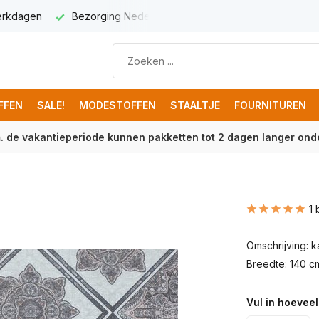
werkdagen
Bezorging Nederland € 5,95
Gratis verzenden 
FFEN
SALE!
MODESTOFFEN
STAALTJE
FOURNITUREN
m. de vakantieperiode kunnen
pakketten tot 2 dagen
langer onde
1 
Omschrijving: 
Breedte: 140 c
Vul in hoeveel