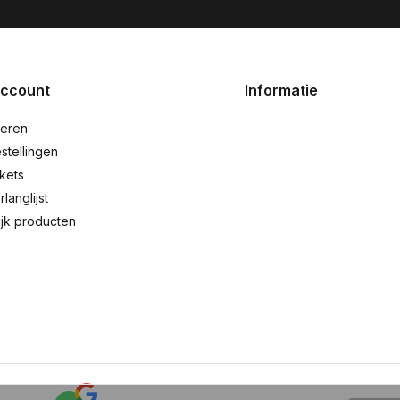
account
Informatie
reren
stellingen
ckets
rlanglijst
ijk producten