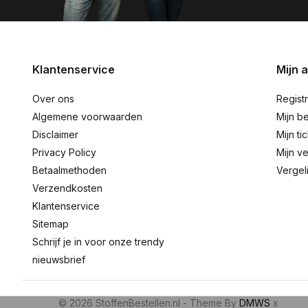
Klantenservice
Mijn 
Over ons
Regist
Algemene voorwaarden
Mijn be
Disclaimer
Mijn ti
Privacy Policy
Mijn ve
Betaalmethoden
Vergel
Verzendkosten
Klantenservice
Sitemap
Schrijf je in voor onze trendy
nieuwsbrief
© 2026 StoffenBestellen.nl - Theme By
DMWS
x