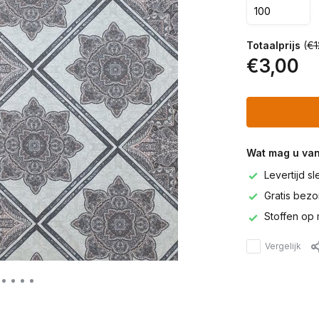
Totaalprijs
(
€1
€3,00
Wat mag u va
Levertijd s
Gratis bezor
Stoffen op 
Vergelijk