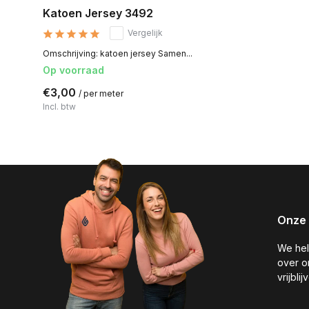
Katoen Jersey 3492
Vergelijk
Omschrijving: katoen jersey Samen...
Op voorraad
€3,00
/ per meter
Incl. btw
Onze 
We hel
over o
vrijbli