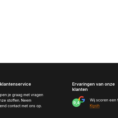
klantenservice
Ervaringen van onze
klanten
pen je graag met vragen
Wij scoren een
nze stoffen. Neem
9,4
Kiyoh
jvend contact met ons op.