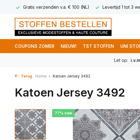
 5,95
Gratis verzenden v.a. € 100 (NL)
Levertijd 1 tot 3 
COUPONS ZOMER
NIEUW!
TST STOFFEN
UNI STO
Let op:
i.v.
Terug
Home
Katoen Jersey 3492
Katoen Jersey 3492
77% sale