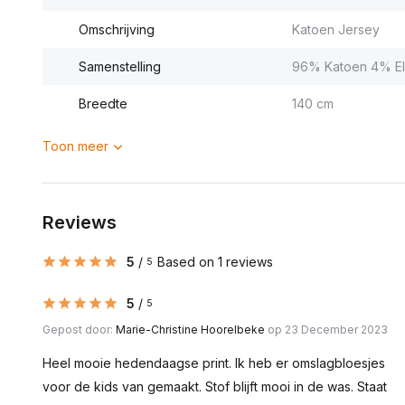
Omschrijving
Katoen Jersey
Samenstelling
96% Katoen 4% El
Breedte
140 cm
Toon meer
Reviews
5
/
Based on 1 reviews
5
5
/
5
Gepost door:
Marie-Christine Hoorelbeke
op 23 December 2023
Heel mooie hedendaagse print. Ik heb er omslagbloesjes
voor de kids van gemaakt. Stof blijft mooi in de was. Staat