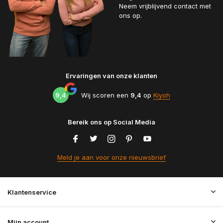
Neem vrijblijvend contact met
ons op.
Ervaringen van onze klanten
9,4
Wij scoren een
9,4
op
Kiyoh
Bereik ons op Social Media
Meld je aan voor onze nieuwsbrief
Klantenservice
Mijn account