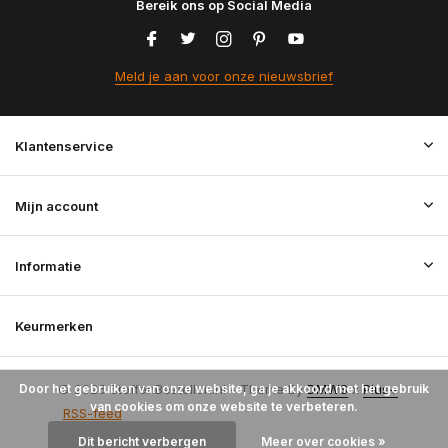
Bereik ons op Social Media
Meld je aan voor onze nieuwsbrief
Klantenservice
Mijn account
Informatie
Keurmerken
Door het gebruiken van onze website, ga je akkoord met het gebruik
© 2026 StoffenBestellen.nl - Theme By
DMWS
x
Plus+
van cookies om onze website te verbeteren.
RSS-feed
Dit bericht verbergen
Meer over cookies »