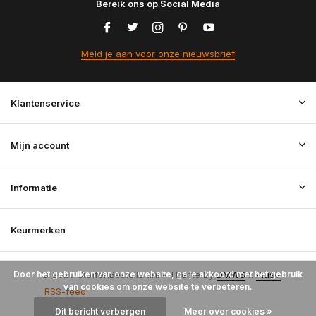
Bereik ons op Social Media
Meld je aan voor onze nieuwsbrief
Klantenservice
Mijn account
Informatie
Keurmerken
Door het gebruiken van onze website, ga je akkoord met het gebruik
© 2026 StoffenBestellen.nl - Theme By
DMWS
x
Plus+
van cookies om onze website te verbeteren.
RSS-feed
Dit bericht verbergen
Meer over cookies »