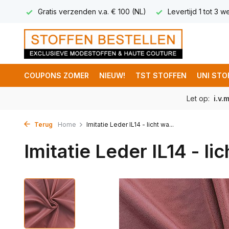
 5,95
Gratis verzenden v.a. € 100 (NL)
Levertijd 1 tot 3 
COUPONS ZOMER
NIEUW!
TST STOFFEN
UNI STO
Let op:
i.v.
Terug
Home
Imitatie Leder IL14 - licht wa...
Imitatie Leder IL14 - l