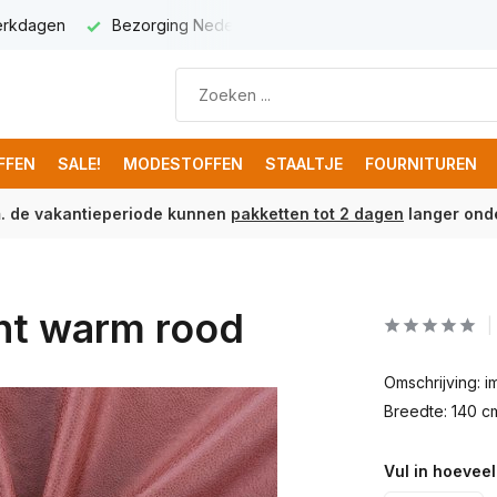
werkdagen
Bezorging Nederland € 5,95
Gratis verzenden 
FFEN
SALE!
MODESTOFFEN
STAALTJE
FOURNITUREN
m. de vakantieperiode kunnen
pakketten tot 2 dagen
langer onde
icht warm rood
Omschrijving: 
Breedte: 140 c
Vul in hoeveel