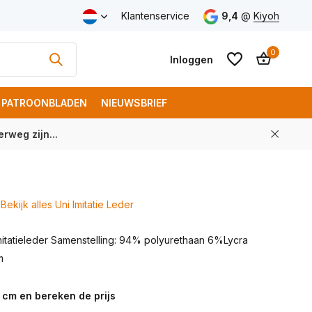
v.a. € 100 (NL)
Klantenservice
9,4
@
Kiyoh
0
Inloggen
PATROONBLADEN
NIEUWSBRIEF
rweg zijn...
Account aanmaken
Account aanmaken
Bekijk alles Uni Imitatie Leder
imitatieleder Samenstelling: 94% polyurethaan 6%Lycra
m
 cm en bereken de prijs