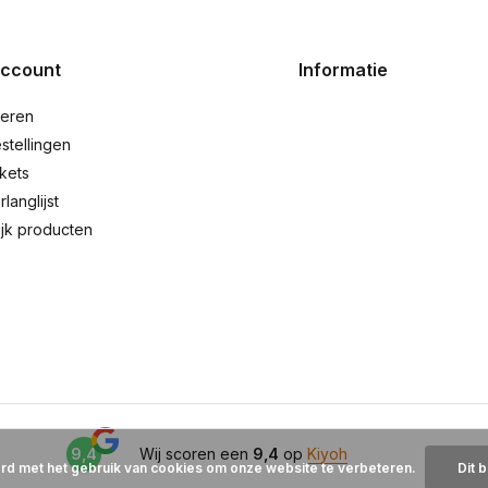
account
Informatie
reren
stellingen
ckets
rlanglijst
ijk producten
9,4
Wij scoren een
9,4
op
Kiyoh
ord met het gebruik van cookies om onze website te verbeteren.
Dit 