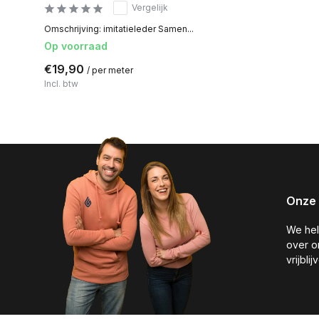
Vergelijk
Omschrijving: imitatieleder Samen...
Op voorraad
€19,90
/ per meter
Incl. btw
Onze 
We hel
over o
vrijbli