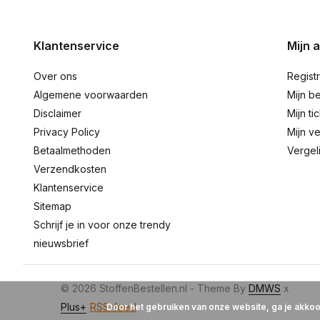
Klantenservice
Mijn 
Over ons
Regist
Algemene voorwaarden
Mijn be
Disclaimer
Mijn ti
Privacy Policy
Mijn ve
Betaalmethoden
Vergel
Verzendkosten
Klantenservice
Sitemap
Schrijf je in voor onze trendy
nieuwsbrief
© 2026 StoffenBestellen.nl - Theme By
DMWS
x
Plus+
RSS-feed
Door het gebruiken van onze website, ga je akko