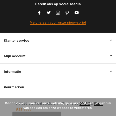
Bereik ons op Social Media
Meld je aan voor onze nieuwsbrief
Klantenservice
Mijn account
Informatie
Keurmerken
Door het gebruiken van onze website, ga je akkoord met het gebruik
© 2026 StoffenBestellen.nl - Theme By
DMWS
x
Plus+
van cookies om onze website te verbeteren.
RSS-feed