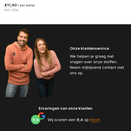
€11,90
/ per meter
Incl. btw
Onze klantenservice
We helpen je graag met
vragen over onze stoffen.
Neem vrijblijvend contact met
ons op.
Ervaringen van onze klanten
9,4
Wij scoren een
9,4
op
Kiyoh