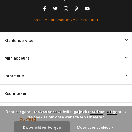
Meld je aan voor onze nieuwsbrief
Klantenservice
Mijn account
Informatie
Keurmerken
Door het gebruiken van onze website, ga je akkoord met het gebruik
© 2026 StoffenBestellen.nl - Theme By
DMWS
x
Plus+
van cookies om onze website te verbeteren.
RSS-feed
Dit bericht verbergen
Meer over cookies »