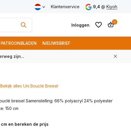
v.a. € 100 (NL)
Klantenservice
9,4
@
Kiyoh
0
Inloggen
PATROONBLADEN
NIEUWSBRIEF
rweg zijn...
Account aanmaken
Account aanmaken
Bekijk alles Uni Bouclé Breisel
bouclé breisel Samenstelling: 66% polyacryl 24% polyester
e: 150 cm
 cm en bereken de prijs