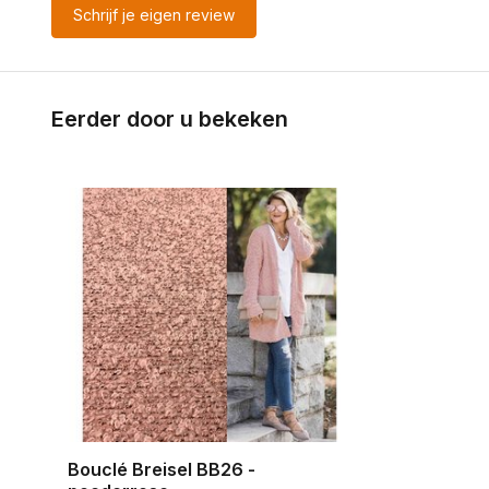
Schrijf je eigen review
Eerder door u bekeken
Bouclé Breisel BB26 -