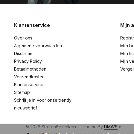
Klantenservice
Mijn 
Over ons
Regist
Algemene voorwaarden
Mijn be
Disclaimer
Mijn ti
Privacy Policy
Mijn ve
Betaalmethoden
Vergel
Verzendkosten
Klantenservice
Sitemap
Schrijf je in voor onze trendy
nieuwsbrief
© 2026 StoffenBestellen.nl - Theme By
DMWS
x