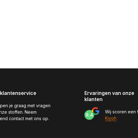
klantenservice
Ervaringen van onze
klanten
pen je graag met vragen
Wij scoren een
nze stoffen. Neem
9,4
Kiyoh
jvend contact met ons op.