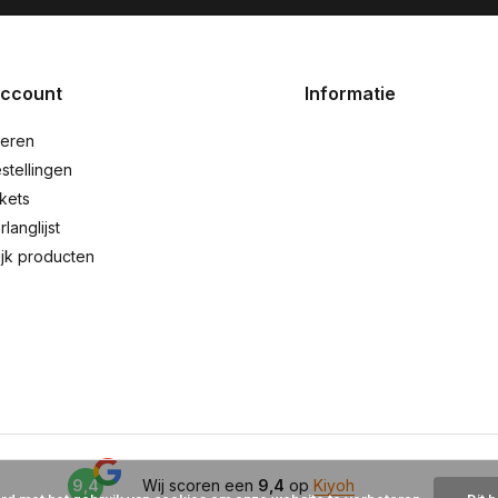
account
Informatie
reren
stellingen
ckets
rlanglijst
ijk producten
9,4
Wij scoren een
9,4
op
Kiyoh