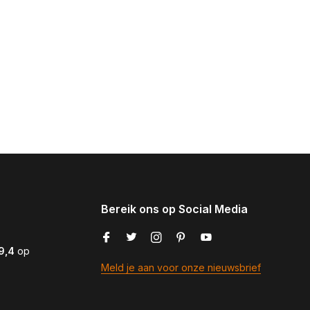
Bereik ons op Social Media
9,4
op
Meld je aan voor onze nieuwsbrief