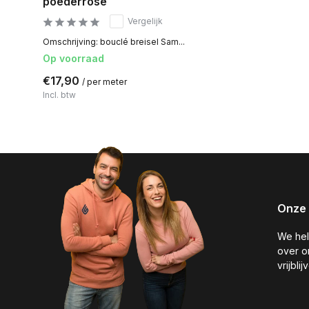
poederrose
Vergelijk
Omschrijving: bouclé breisel Sam...
Op voorraad
€17,90
/ per meter
Incl. btw
Onze 
We hel
over o
vrijbli