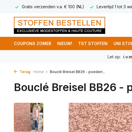
 5,95
Gratis verzenden v.a. € 100 (NL)
Levertijd 1 tot 3 
COUPONS ZOMER
NIEUW!
TST STOFFEN
UNI STO
Let op:
i.v.
Terug
Home
Bouclé Breisel BB26 - poederr...
Bouclé Breisel BB26 -