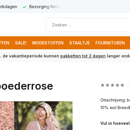
werkdagen
Bezorging Nederland € 5,95
Gratis verzenden 
FFEN
SALE!
MODESTOFFEN
STAALTJE
FOURNITUREN
m. de vakantieperiode kunnen
pakketten tot 2 dagen
langer onde
 poederrose
Omschrijving: 
10% wol Breedt
Vul in hoeveel