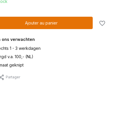
tock
Ajouter au panier
n ons verwachten
lechts 1 - 3 werkdagen
gd v.a. 100,- (NL)
maat geknipt
Partager