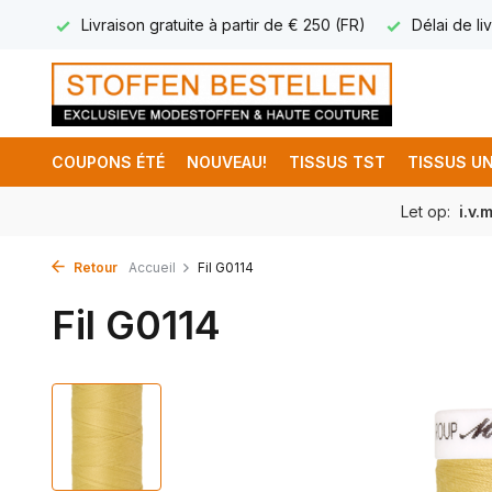
17.95
Livraison gratuite à partir de € 250 (FR)
Délai de liv
COUPONS ÉTÉ
NOUVEAU!
TISSUS TST
TISSUS UN
Let op:
i.v.
Retour
Accueil
Fil G0114
Fil G0114