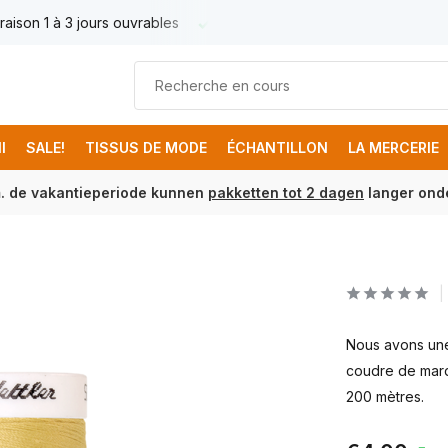
raison 1 à 3 jours ouvrables
Livraison France € 17.95
Livr
I
SALE!
TISSUS DE MODE
ÉCHANTILLON
LA MERCERIE
m. de vakantieperiode kunnen
pakketten tot 2 dagen
langer onde
Nous avons une 
coudre de marq
200 mètres.