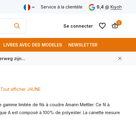
aison gratuite à partir de € 250 (FR)
Service à la clientèle
9,4
@
Kiyoh
0
Se connecter
LIVRES AVEC DES MODELES
NEWSLETTER
rweg zijn...
S'inscrire
S'inscrire
Tout afficher JAUNE
gamme limitée de fils à coudre Amann Mettler. Ce fil à
ue A est composé à 100% de polyester. La canette mesure