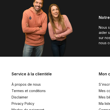
Notre
Nous 
aider 
sur nos
nous c
Service à la clientèle
Mon 
À propos de nous
S'inscr
Termes et conditions
Mes c
Disclaimer
Mes bil
Privacy Policy
Ma list
Modes de paiement
Compar