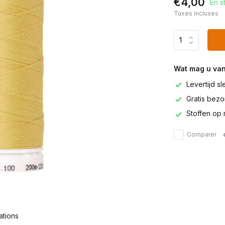
€4,00
En s
Taxes incluses
Wat mag u va
Levertijd s
Gratis bezor
Stoffen op 
Comparer
ations