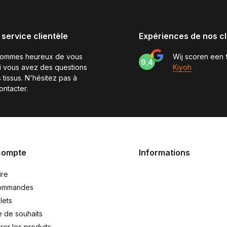
 service clientèle
Expériences de nos cl
sommes heureux de vous
Wij scoren een
9,4
si vous avez des questions
Kiyoh
 tissus. N'hésitez pas à
ontacter.
compte
Informations
ire
ommandes
lets
e de souhaits
er les produits